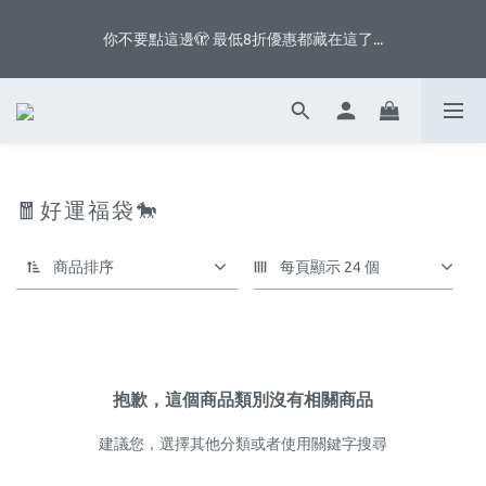
5
7
5
7
7
5
0
3
0
0
5
1
3
1
6
3
3
1
8
八月首週滿額贈👨🏻脆片、白奶昔等你拿
4
6
4
9
6
6
4
2
4
你不要點這邊🫣 最低8折優惠都藏在這了...
:
:
:
0
2
0
5
2
2
0
7
3
5
3
8
5
5
3
1
3
日
時
分
秒
1
4
1
1
6
2
4
2
7
4
4
2
9
0
2
0
3
0
0
5
1
3
1
6
3
3
1
8
八月首週滿額贈👨🏻脆片、白奶昔等你拿
1
2
4
:
:
:
0
2
0
5
2
2
0
7
0
1
3
日
時
分
秒
1
4
1
1
6
0
2
0
3
0
0
5
1
2
4
🧧好運福袋🐎
0
1
3
0
2
1
商品排序
每頁顯示 24 個
0
抱歉，這個商品類別沒有相關商品
建議您，選擇其他分類或者使用關鍵字搜尋