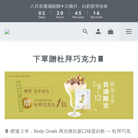
1
3
3
1
5
6
2
6
八月首週滿額贈👨🏻脆片、白奶昔等你拿
你不要點這邊🫣 最低8折優惠都藏在這了...
:
:
:
0
2
2
0
4
5
1
5
Days
Hours
Minutes
Seconds
1
1
3
4
0
4
0
0
2
3
3
1
2
2
你不要點這邊🫣 最低8折優惠都藏在這了...
0
1
1
0
0
下單贈杜拜巧克力🍫
🍫 睽違 2 年，Body Goals 再次推出新口味蛋白飲 — 杜拜巧克