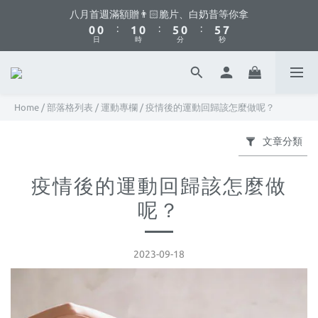
8
8
9
8
8
1
1
1
1
2
2
1
1
6
6
1
1
6
6
8
8
八月首週滿額贈👨🏻脆片、白奶昔等你拿
八月首週滿額贈👨🏻脆片、白奶昔等你拿
7
7
8
7
7
:
:
:
:
:
:
0
0
0
0
1
1
0
0
5
5
0
0
5
5
7
7
6
6
7
6
6
日
日
時
時
分
分
秒
秒
0
0
4
4
4
4
6
6
5
5
6
5
5
3
3
3
3
5
5
4
4
5
4
9
4
9
2
2
2
2
4
4
你不要點這邊🫣 最低8折優惠都藏在這了...
3
3
4
3
8
3
8
1
1
1
1
3
3
2
2
3
2
7
2
7
9
0
0
0
0
2
2
Home
/
部落格列表
/
運動專欄
/
疫情後的運動回歸該怎麼做呢？
1
1
2
1
6
1
6
8
八月首週滿額贈👨🏻脆片、白奶昔等你拿
1
1
:
:
:
0
0
1
0
5
0
5
7
0
0
文章分類
日
時
分
秒
0
4
4
6
3
3
5
2
2
4
疫情後的運動回歸該怎麼做
1
1
3
呢？
0
0
2
1
0
2023-09-18