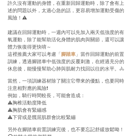
許久沒有運動的身體，在重新回歸運動時，除了會有上
述的問題以外，太過心急的話，更容易增加運動受傷的
風險！
⚠
建議在回歸運動時，一週內可以先加入兩天低強度的有
氧運動，除了能幫助活化身體的肌肉與關節，還可以讓
體力恢復得更快唷～
這裡推薦大家可以考慮「
腳踏車
」當作回歸運動的前置
訓練，透過腳踏車中低強度的反覆刺激，在經過充分的
休息後，能慢慢幫助心肺與肌耐力找回以往的水平。
🚴
當然，一項訓練器材除了關注它帶來的優點，也要同時
注意相對應的風險
❗️
例如，騎行時間較長，可能會造成：
⚠
️胸椎活動度降低
⚠
️胸肌會有緊繃感
⚠
️下背或是髖屈肌群會比較緊繃
另外在腳踏車前置訓練完後，也不要忘記舒緩放鬆呦！