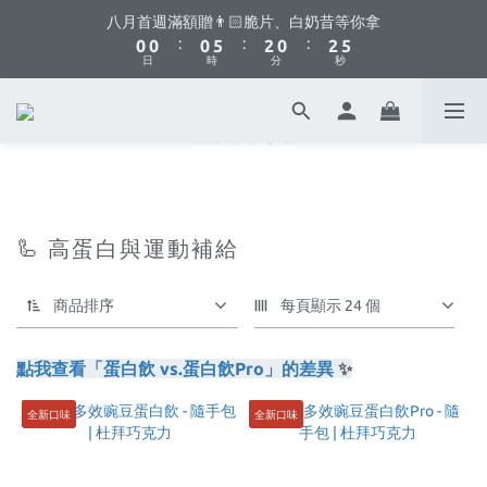
6
6
8
8
8
8
1
1
1
1
1
1
6
6
3
3
1
1
3
3
八月首週滿額贈👨🏻脆片、白奶昔等你拿
八月首週滿額贈👨🏻脆片、白奶昔等你拿
5
5
7
7
7
9
7
9
:
:
:
:
:
:
0
0
0
0
0
0
5
5
2
2
0
0
2
2
4
4
6
6
6
8
6
8
日
日
時
時
分
分
秒
秒
4
4
1
1
1
1
3
3
5
5
5
7
5
7
9
3
3
0
0
0
0
2
2
4
4
4
9
6
4
6
8
2
2
你不要點這邊🫣 最低8折優惠都藏在這了...
1
1
3
3
3
8
5
3
5
7
1
1
0
0
2
2
2
7
4
2
4
6
0
0
1
1
1
6
3
1
3
八月首週滿額贈👨🏻脆片、白奶昔等你拿
5
:
:
:
0
0
0
5
2
0
2
4
日
時
分
秒
4
1
1
3
🦾 高蛋白與運動補給
3
0
0
2
2
1
1
0
商品排序
每頁顯示 24 個
0
點我查看「蛋白飲 vs.蛋白飲Pro」的差異
✨
全新口味
全新口味