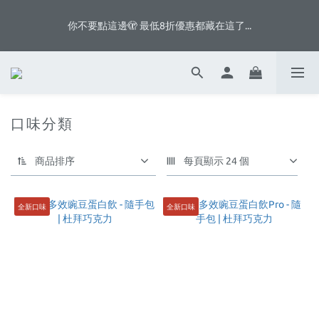
5
8
5
9
4
7
4
9
8
你不要點這邊🫣 最低8折優惠都藏在這了...
你不要點這邊🫣 最低8折優惠都藏在這了...
3
6
3
8
7
2
5
2
9
7
6
1
4
1
8
6
9
5
八月首週滿額贈👨🏻脆片、白奶昔等你拿
:
:
:
0
3
0
7
5
8
4
9
日
時
分
秒
2
6
4
7
3
8
1
5
3
6
2
7
口味分類
0
4
2
5
1
6
你不要點這邊🫣 最低8折優惠都藏在這了...
3
1
4
0
5
2
0
3
4
商品排序
每頁顯示 24 個
1
2
3
0
1
2
0
1
全新口味
全新口味
0