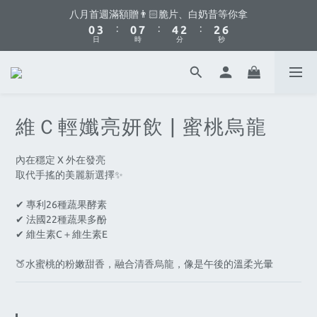
1
4
1
8
5
3
3
6
八月首週滿額贈👨🏻脆片、白奶昔等你拿
你不要點這邊🫣 最低8折優惠都藏在這了...
:
:
:
0
3
0
7
4
2
2
5
日
時
分
秒
2
6
3
1
1
4
1
5
2
0
0
3
0
4
1
2
你不要點這邊🫣 最低8折優惠都藏在這了...
3
0
1
2
0
維Ｃ輕孅亮妍飲 | 蜜桃烏龍
1
0
內在穩定 X 外在發亮
取代手搖的美麗新選擇✨
✔︎ 專利26種蔬果酵素
✔︎ 法國22種蔬果多酚
✔︎ 維生素C＋維生素E
🍑水蜜桃的粉嫩甜香，融合清香烏龍，像是午後的溫柔光暈