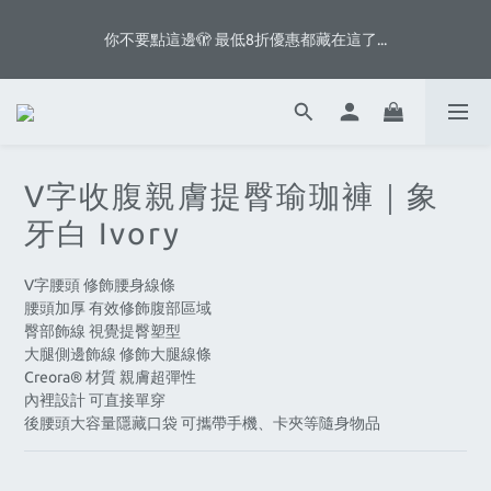
5
8
5
9
9
8
6
4
7
4
8
8
7
5
你不要點這邊🫣 最低8折優惠都藏在這了...
你不要點這邊🫣 最低8折優惠都藏在這了...
3
6
3
7
7
6
4
2
5
2
6
6
5
3
1
4
1
5
5
9
4
2
八月首週滿額贈👨🏻脆片、白奶昔等你拿
:
:
:
0
3
0
4
4
8
3
1
日
時
分
秒
2
3
3
7
2
0
1
2
2
6
1
V字收腹親膚提臀瑜珈褲｜象
0
1
1
5
0
你不要點這邊🫣 最低8折優惠都藏在這了...
0
0
4
牙白 Ivory
3
2
V字腰頭 修飾腰身線條
1
腰頭加厚 有效修飾腹部區域
0
臀部飾線 視覺提臀塑型
大腿側邊飾線 修飾大腿線條
Creora® 材質 親膚超彈性
內裡設計 可直接單穿
後腰頭大容量隱藏口袋 可攜帶手機、卡夾等隨身物品