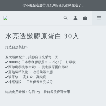
夏天偷吃無罪🌊 全館滿 NT$1,500 送蛋白脆片 *2
你不要點這邊🫣 最低8折優惠都藏在這了...
你不要點這邊🫣 最低8折優惠都藏在這了...
水亮透嫩膠原蛋白 30入
打造自然美顏✨
五大透嫩配方，讓你自信光采每一天
✔️3000mg 日本專利膠原蛋白 － 小分子，好吸收
✔️西印度櫻桃維生素C － 促進膠原蛋白形成
✔️蔓越莓萃取物 － 改善菌叢生態
✔️玻尿酸 － 高安全、高純度
✔️神經醯胺 － 日常保養常見成分
建議食用時機：每日1包，餐前餐後皆可食用