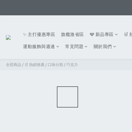
✨ 主打優惠專區
旗艦激省區
🩶 新品專區
🛒
運動服飾與週邊
常見問題
關於我們
全部商品
/
🛒 熱銷推薦
/
口味分類
/
巧克力