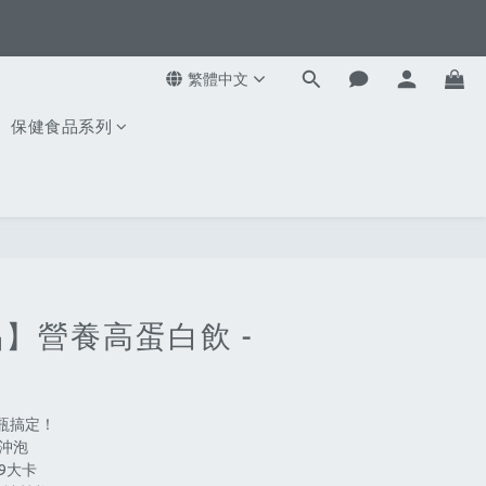
4
3
2
1
繁體中文
0
保健食品系列
】營養高蛋白飲 -
瓶搞定！
免沖泡
59大卡