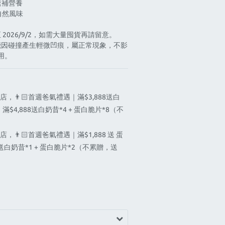
快速補營養
留自然風味
2026/9/2，如需大量囤貨再請留意。
能因碰撞產生輕微凹痕，屬正常現象，不影
用。
店，👨🏻首週爸氣禮遇｜滿$3,888送白
滿$4,888送白奶昔*4 + 蛋白脆片*8（不
店，👨🏻首週爸氣禮遇｜滿$1,888 送 蛋
8送白奶昔*1 + 蛋白脆片*2（不累贈，送