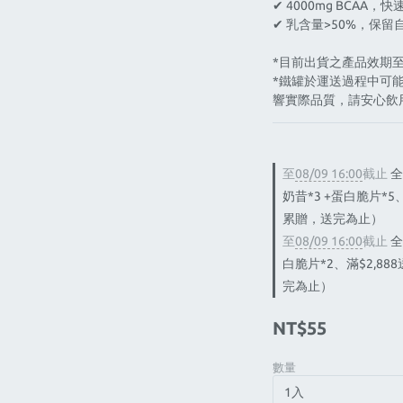
✔︎ 4000mg BCAA，
✔︎ 乳含量>50%，保
*目前出貨之產品效期至 
*鐵罐於運送過程中可
響實際品質，請安心飲
至
08/09 16:00
截止
全
奶昔*3 +蛋白脆片*5、
累贈，送完為止）
至
08/09 16:00
截止
全
白脆片*2、滿$2,88
完為止）
NT$55
數量