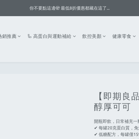
3
5
5
6
6
5
6
你不要點這邊🫣 最低8折優惠都藏在這了...
你不要點這邊🫣 最低8折優惠都藏在這了...
2
4
4
5
5
4
5
1
3
3
4
4
3
4
:
:
:
0
2
2
3
3
2
3
八月首週滿額贈👨🏻脆片、白奶昔等你拿
日
時
分
秒
1
1
2
2
1
2
 熱銷推薦
🦾 高蛋白與運動補給
飲控美顏
健康零食
0
0
1
1
0
1
你不要點這邊🫣 最低8折優惠都藏在這了...
0
0
0
【即期良品
醇厚可可
開瓶即飲，日常補充一
✔︎ 每罐20克蛋白質，
✔︎ 低糖配方，每罐僅1