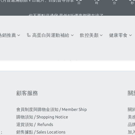
1
0
5
0
7
4
你不要點這邊🫣 最低8折優惠都藏在這了...
0
4
6
3
你不要點這邊🫣 最低8折優惠都藏在這了...
3
5
2
2
4
1
1
3
0
 熱銷推薦
🦾 高蛋白與運動補給
飲控美顏
健康零食
0
2
1
0
顧客服務
關
會員制度與購物金須知 / Member Ship
關於
購物須知 / Shopping Notice
美感饗
退貨須知 / Refunds
品牌承
間；
銷售據點 / Sales Locations
加入