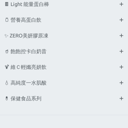
🍫 Light 能量蛋白棒
🫙 營養高蛋白飲
✨ ZERO美妍膠原凍
🥤 飽飽控卡白奶昔
🍹 維Ｃ輕孅亮妍飲
💧 高純度一水肌酸
💊 保健食品系列