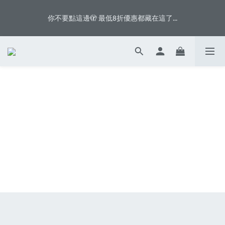
5
7
5
7
9
0
5
0
3
2
5
1
3
1
8
3
6
5
8
八月首週滿額贈👨🏻脆片、白奶昔等你拿
4
6
4
6
9
8
4
2
1
4
你不要點這邊🫣 最低8折優惠都藏在這了...
:
:
:
0
2
0
7
2
5
4
7
3
5
3
5
8
7
3
1
0
3
日
時
分
秒
1
6
1
4
3
6
2
4
2
9
4
7
6
9
2
0
2
0
5
0
3
2
5
1
3
1
8
3
6
5
8
八月首週滿額贈👨🏻脆片、白奶昔等你拿
1
1
4
2
1
4
:
:
:
0
2
0
7
2
5
4
7
0
0
3
1
0
3
日
時
分
秒
1
6
1
4
3
6
2
0
2
0
5
0
3
2
5
1
1
4
2
1
4
0
0
3
1
0
3
2
0
2
1
1
0
0