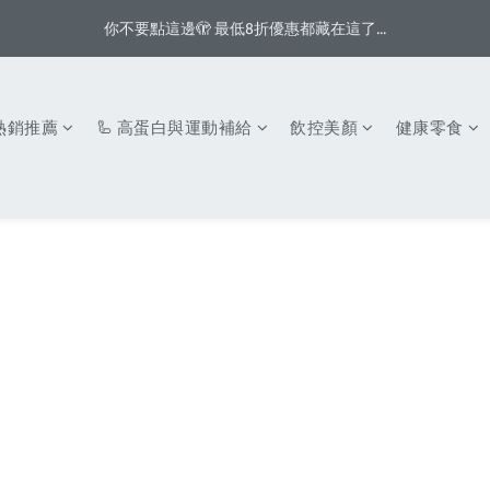
1
2
1
3
3
4
2
3
4
3
5
5
6
4
0
0
1
:
:
:
0
1
0
2
2
3
1
你不要點這邊🫣 最低8折優惠都藏在這了...
八月首週滿額贈👨🏻脆片、白奶昔等你拿
2
3
2
4
4
5
3
0
日
時
分
秒
0
1
1
2
0
1
2
1
3
3
4
2
0
0
1
:
:
:
0
1
0
2
2
3
1
八月首週滿額贈👨🏻脆片、白奶昔等你拿
0
日
時
分
秒
0
1
1
2
0
 熱銷推薦
🦾 高蛋白與運動補給
飲控美顏
健康零食
0
0
1
0