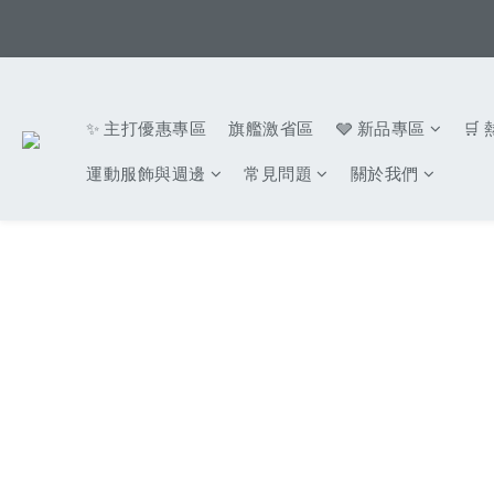
✨ 主打優惠專區
旗艦激省區
🩶 新品專區
🛒
運動服飾與週邊
常見問題
關於我們