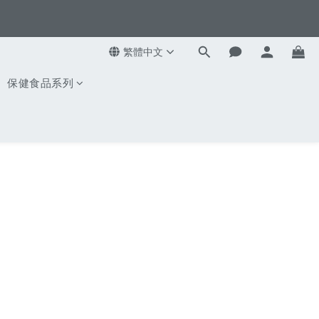
8
5
7
9
4
6
8
3
5
7
繁體中文
2
4
6
1
3
保健食品系列
5
0
2
4
1
3
0
2
1
0