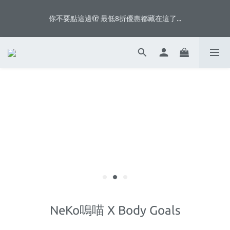
5
5
5
6
8
4
3
3
1
1
1
1
7
6
2
6
4
八月首週滿額贈👨🏻脆片、白奶昔等你拿
4
4
4
9
5
9
7
3
2
2
0
你不要點這邊🫣 最低8折優惠都藏在這了...
:
:
:
0
0
0
6
5
1
5
3
3
3
3
9
8
4
8
6
2
1
1
日
時
分
秒
5
4
0
4
2
2
2
2
8
7
3
7
5
1
0
0
4
3
3
1
1
1
1
7
6
2
6
4
八月首週滿額贈👨🏻脆片、白奶昔等你拿
0
3
2
2
0
:
:
:
0
0
0
6
5
1
5
3
2
1
1
日
時
分
秒
5
4
0
4
2
1
0
0
4
3
3
1
0
3
2
2
0
2
1
1
1
0
0
0
NeKo嗚喵 X Body Goals