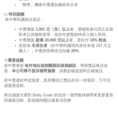
「郵寄」機會中獎通知書紙本正本
👉
特別提醒
 依中華民國稅法規定：
中獎價值 
1,001 元（含）以上
者，需檢附身分證正反面
影本以供報稅使用，並於年度報稅時併入個人所得。
中獎價值 
超過 20,000 元以上
者，需自付 
10% 稅金
。
若您為 
非居住者
（於中華民國境內居住未達 183 天之
國人），中獎所得將依法扣繳 
20%
。
💡
重要提醒
若中獎者因 
收件地址或相關資訊填寫錯誤
，導致獎品無法送
達，
本公司將不提供補寄服務
，請務必確認資料正確無誤。
若中獎者欲申請退貨，其所獲得之獎品亦須一併退回，方可完
成退貨流程。
再次感謝大家對 Body Goals 的支持！我們會持續帶來更多驚喜
與優惠活動，歡迎隨時關注最新消息🎁