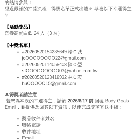
的熱情參與！
經過嚴謹的抽獎流程，得獎名單正式出爐🎉 恭喜以下幸運得主
✨
【活動獎品】
營養高蛋白飲 24 入（3 名）
【中獎名單】
#20260520154235649 楊Ｏ城 
joOOOOOOOO22@gmail.com
#20260520114058408 陳Ｏ瑩 
stOOOOOOOOO03@yahoo.com.tw
#20260520123418932 林Ｏ宏 
huOOOOO15@gmail.com
🔔
得獎者請注意
 若您為本次的幸運得主，請於 
2026/6/17 前
 回覆 Body Goals 
Email，並提供及回簽以下資訊，以便完成獎項寄送手續：
獎品收件者姓名
聯絡電話
收件地址
Email