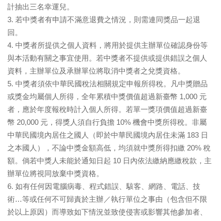
計抽出三名幸運兒。
3. 若中獎者有申請不滿意退費之情況，則需連同獎品一起退
回。
4. 中獎者所提供之個人資料，將用於提供主辦單位確認身份等
與本活動有關之事宜使用。若中獎者不提供或提供錯誤之個人
資料，主辦單位及承辦單位將取消中獎者之兌獎資格。
5. 中獎者須依中華民國稅法相關規定申報所得稅。凡中獎贈品
或獎金均屬個人所得，全年累積中獎價值超過新臺幣 1,000 元
者，應於年度報稅時計入個人所得。若單一獎項價值超過新臺
幣 20,000 元，得獎人須自行負擔 10% 機會中獎所得稅。非屬
中華民國境內居住之國人（即於中華民國境內居住未滿 183 日
之本國人），不論中獎金額高低，均須就中獎所得扣繳 20% 稅
額。倘若中獎人未能於通知日起 10 日內依法繳納應繳稅款，主
辦單位將視同放棄中獎資格。
6. 如有任何因電腦病毒、程式錯誤、駭客、網路、電話、技
術…等或任何不可歸責於主辦／執行單位之事由（包含但不限
於以上原因）而導致如下情況並致使侵害或影響其他參加者、