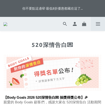
5
7
7
7
5
4
6
6
6
9
4
你不要點這邊🫣 最低8折優惠都藏在這了...
你不要點這邊🫣 最低8折優惠都藏在這了...
3
5
5
5
8
9
3
9
2
4
4
4
7
8
2
8
1
3
3
3
6
7
1
八月首週滿額贈👨🏻脆片、白奶昔等你拿
7
:
:
:
0
2
2
2
5
6
0
6
日
時
分
秒
1
1
1
4
5
5
0
0
0
3
4
4
2
3
你不要點這邊🫣 最低8折優惠都藏在這了...
520深情告白💌
3
1
2
2
0
1
1
0
0
【Body Goals 2026 520深情告白💌 抽獎得獎公布】🎉
親愛的 Body Goals 顧客們，感謝大家在 520深情告白 活動期間