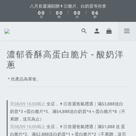
8
8
8
8
8
8
8
6
6
1
1
1
1
1
1
1
1
1
1
1
1
1
1
八月首週滿額贈👨🏻脆片、白奶昔等你拿
八月首週滿額贈👨🏻脆片、白奶昔等你拿
7
7
7
7
7
7
7
5
5
:
:
:
:
:
:
0
0
0
0
0
0
0
0
0
0
0
0
0
0
6
6
6
6
6
6
6
日
日
時
時
分
分
秒
秒
4
4
5
5
5
5
5
5
5
3
3
9
4
4
4
4
4
4
4
2
2
你不要點這邊🫣 最低8折優惠都藏在這了...
8
3
3
3
3
3
3
3
1
1
7
2
2
2
2
2
2
2
0
0
6
1
1
1
1
1
1
1
八月首週滿額贈👨🏻脆片、白奶昔等你拿
濃郁香酥高蛋白脆片 - 酸奶洋
5
:
:
:
0
0
0
0
0
0
0
日
時
分
秒
蔥
4
3
2
＊此產品為葷食。
1
0
至
08/09 16:00
截止
全店，👨🏻首週爸氣禮遇｜滿$3,888送白
奶昔*3 +蛋白脆片*5、滿$4,888送白奶昔*4 + 蛋白脆片*8（不
累贈，送完為止）
至
08/09 16:00
截止
全店，👨🏻首週爸氣禮遇｜滿$1,888 送 蛋
白脆片*2、滿$2,888送白奶昔*1 + 蛋白脆片*2（不累贈，送完