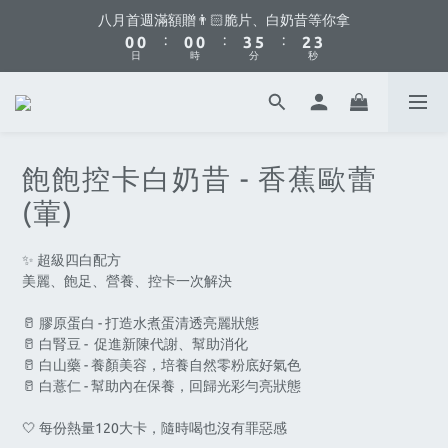
5
5
5
5
8
7
7
1
3
0
0
1
1
1
1
4
6
3
3
八月首週滿額贈👨🏻脆片、白奶昔等你拿
4
4
4
4
7
9
6
6
0
2
你不要點這邊🫣 最低8折優惠都藏在這了...
:
:
:
0
0
0
0
3
5
2
2
3
3
3
3
6
8
5
5
1
日
時
分
秒
2
4
1
1
2
2
2
2
5
7
4
4
0
1
3
0
0
1
1
1
1
4
6
3
3
八月首週滿額贈👨🏻脆片、白奶昔等你拿
0
2
:
:
:
0
0
0
0
3
5
2
2
1
日
時
分
秒
2
4
1
1
0
1
3
0
0
飽飽控卡白奶昔 - 香蕉歐蕾
0
2
1
(葷)
0
✨ 超級四白配方
美麗、飽足、營養、控卡一次解決
🥛 膠原蛋白 - 打造水煮蛋清透亮麗狀態
🥛 白腎豆 -  促進新陳代謝、幫助消化
🥛 白山藥 - 養顏美容，培養自然零粉底好氣色
🥛 白薏仁 - 幫助內在保養，回歸光彩勻亮狀態
🤍 每份熱量120大卡，隨時喝也沒有罪惡感