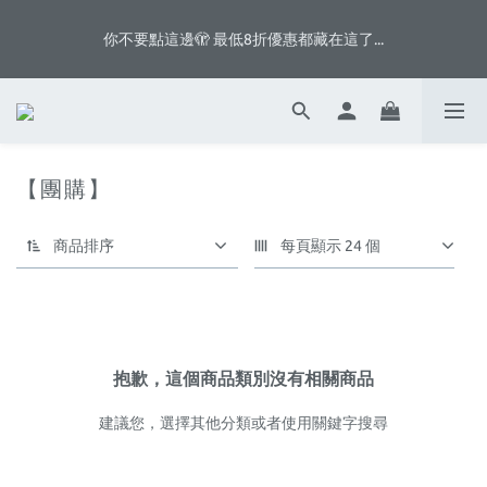
5
6
6
6
5
5
7
6
1
2
2
8
2
1
9
八月首週滿額贈👨🏻脆片、白奶昔等你拿
4
5
5
5
4
4
6
5
你不要點這邊🫣 最低8折優惠都藏在這了...
:
:
:
0
1
1
7
1
9
0
8
3
4
4
4
3
3
5
4
日
時
分
秒
0
0
6
0
8
7
2
3
3
9
3
2
2
4
3
5
7
6
1
2
2
8
2
1
9
八月首週滿額贈👨🏻脆片、白奶昔等你拿
1
3
2
4
6
5
:
:
:
0
1
1
7
1
9
0
8
0
2
1
3
5
4
日
時
分
秒
0
0
6
0
8
7
1
0
2
4
3
5
7
6
0
【團購】
1
3
2
4
6
5
0
2
1
3
5
4
1
0
2
4
3
商品排序
每頁顯示 24 個
0
1
3
2
0
2
1
1
0
0
抱歉，這個商品類別沒有相關商品
建議您，選擇其他分類或者使用關鍵字搜尋