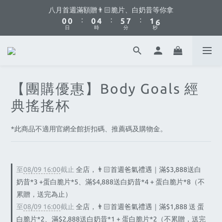
8
8
8
9
1
1
1
1
1
1
5
5
6
6
8
8
2
2
7
7
八月首週滿額贈👨🏻脆片、白奶昔等你拿
八月首週滿額贈👨🏻脆片、白奶昔等你拿
7
7
7
8
:
:
:
:
:
:
0
0
0
0
0
0
4
4
5
5
7
7
1
1
6
6
6
6
6
7
日
日
時
時
分
分
秒
秒
3
3
4
4
6
6
0
0
5
5
5
5
5
9
6
2
2
3
3
5
5
4
4
4
4
4
8
9
5
1
1
2
2
4
4
3
3
你不要點這邊🫣 最低8折優惠都藏在這了...
3
3
3
7
8
4
9
0
0
1
1
3
3
2
2
2
2
2
6
7
9
3
8
0
0
2
2
1
1
1
1
1
5
6
8
2
7
八月首週滿額贈👨🏻脆片、白奶昔等你拿
【團購優惠】Body Goals 經
1
1
0
0
:
:
:
0
0
0
4
5
7
1
6
0
0
日
時
分
秒
典搖搖杯
3
4
6
0
5
2
3
5
4
1
2
4
3
*此商品不適用官網全館折扣碼、推薦碼及購物金。
0
1
3
2
0
2
1
1
0
0
至
08/09 16:00
截止
全店，👨🏻首週爸氣禮遇｜滿$3,888送白
奶昔*3 +蛋白脆片*5、滿$4,888送白奶昔*4 + 蛋白脆片*8（不
累贈，送完為止）
至
08/09 16:00
截止
全店，👨🏻首週爸氣禮遇｜滿$1,888 送 蛋
白脆片*2、滿$2,888送白奶昔*1 + 蛋白脆片*2（不累贈，送完