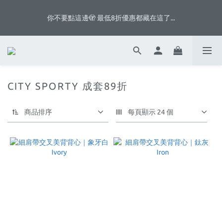
5
7
5
5
9
5
0
7
3
2
1
3
1
6
1
5
1
八月首週滿額贈👨🏻脆片、白奶昔等你拿
4
6
4
9
4
8
4
6
2
1
你不要點這邊🫣 最低8折優惠都藏在這了...
:
:
:
0
2
0
9
5
0
4
0
3
5
3
8
3
7
3
5
1
0
日
時
分
秒
1
8
4
3
2
4
2
7
2
6
2
4
0
0
7
3
2
1
3
1
6
1
5
1
八月首週滿額贈👨🏻脆片、白奶昔等你拿
3
6
2
1
:
:
:
0
2
0
9
5
0
4
0
2
5
1
0
日
時
分
秒
1
8
4
3
1
4
0
0
7
3
2
0
CITY SPORTY 成套89折
3
6
2
1
2
5
1
0
1
4
0
商品排序
每頁顯示 24 個
0
3
2
1
0