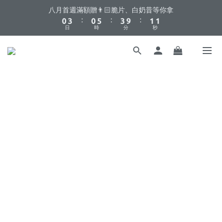
1
4
1
6
4
2
2
八月首週滿額贈👨🏻脆片、白奶昔等你拿
你不要點這邊🫣 最低8折優惠都藏在這了...
:
:
:
0
3
0
5
3
9
1
1
日
時
分
秒
2
4
2
8
0
0
1
3
1
7
0
2
0
6
你不要點這邊🫣 最低8折優惠都藏在這了...
1
5
0
4
3
2
1
0