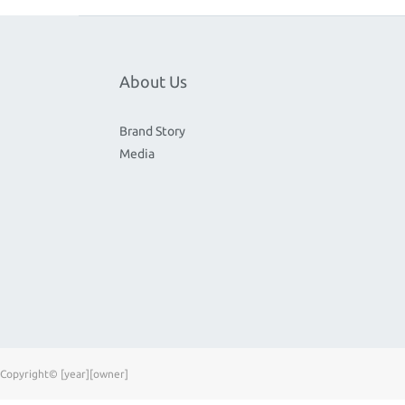
About Us
Brand Story
Media
Copyright© [year][owner]