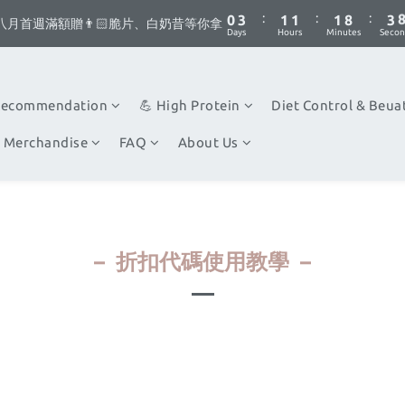
1
4
2
2
2
9
4
:
:
:
0
3
1
1
1
8
3
你不要點這邊🫣 最低8折優惠都藏在這了...
八月首週滿額贈👨🏻脆片、白奶昔等你拿
Days
Hours
Minutes
Secon
2
0
0
0
7
2
1
6
1
你不要點這邊🫣 最低8折優惠都藏在這了...
0
5
0
4
Recommendation
💪 High Protein
Diet Control & Beua
3
2
 Merchandise
FAQ
About Us
1
0
– 折扣代碼使用教學 –