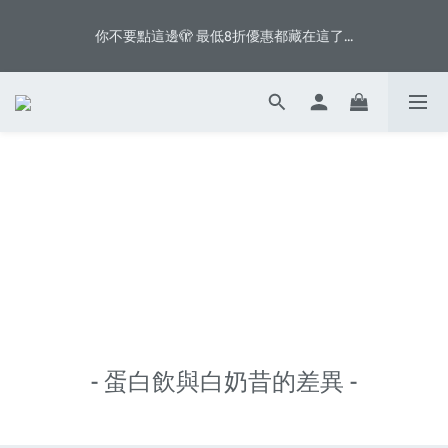
5
7
5
9
6
7
9
0
2
3
0
2
1
3
1
5
6
2
3
5
八月首週滿額贈👨🏻脆片、白奶昔等你拿
4
6
4
8
9
5
6
8
1
2
1
你不要點這邊🫣 最低8折優惠都藏在這了...
:
:
:
0
2
0
4
5
1
2
4
3
5
3
7
8
4
5
7
0
1
0
Days
Hours
Minutes
Seconds
1
3
4
0
1
3
2
4
2
6
7
3
4
6
0
0
2
3
0
2
1
3
1
5
6
2
3
5
八月首週滿額贈👨🏻脆片、白奶昔等你拿
1
2
1
:
:
:
0
2
0
4
5
1
2
4
0
1
0
Days
Hours
Minutes
Seconds
1
3
4
0
1
3
0
0
2
3
0
2
1
2
1
0
1
0
0
- 蛋白飲與白奶昔的差異 -