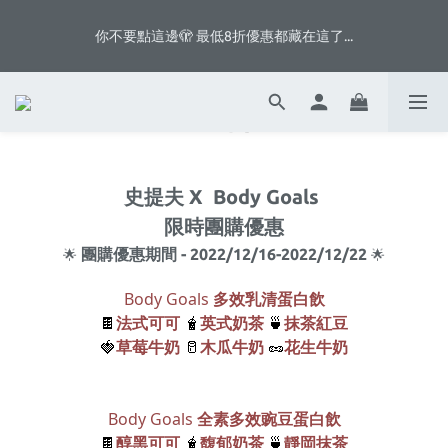
5
5
5
8
7
6
5
3
1
0
6
1
1
1
4
3
2
1
9
八月首週滿額贈👨🏻脆片、白奶昔等你拿
4
4
4
7
6
5
4
2
0
你不要點這邊🫣 最低8折優惠都藏在這了...
5
:
:
:
0
0
0
3
2
1
0
8
3
3
3
6
5
4
3
1
4
Days
Hours
Minutes
Seconds
2
1
0
7
2
2
2
5
4
3
2
0
3
1
0
6
1
1
1
4
3
2
1
八月首週滿額贈👨🏻脆片、白奶昔等你拿
2
0
5
:
:
:
0
0
0
3
2
1
0
1
4
Days
Hours
Minutes
Seconds
2
1
0
0
3
1
0
2
0
史提夫 X Body Goals
1
0
限時團購優惠
團購優惠期間 - 2022/12/16-2022/12/22
🌟
🌟
Body Goals
多效乳清蛋白飲
法式可可
英式奶茶
抹茶紅豆
🍫
🧋
🍵
草莓牛奶
木瓜牛奶
花生牛奶
🍓
🥛
🥜
Body Goals
多效豌豆
蛋白飲
全素
醇黑可可
馥郁奶茶
靜岡抹茶
🍫
🧋
🍵