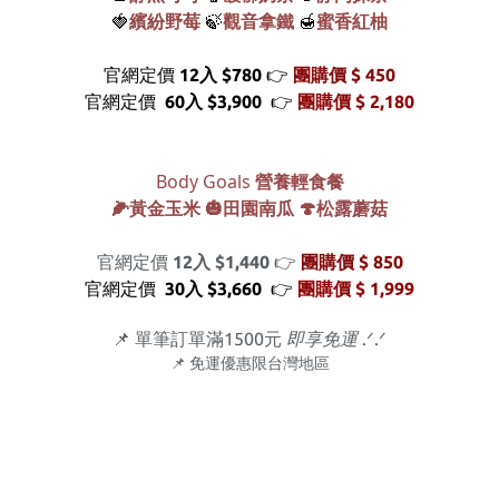
繽紛野莓
觀音拿鐵
蜜香紅柚
🍓
🍃
🍯
官網定價
12入 $780
👉
團購價 $ 450
官網定價
60入 $3,900
👉
團購價 $ 2,180
Body Goals
營養輕食餐
🌽黃金玉米 🎃田園南瓜 🍄松露蘑菇
官網定價
12入 $1,440
👉
團購價 $ 850
官網定價
30入 $3,660
👉
團購價 $ 1,999
📌 單筆訂單滿1500元
即享免運
.ᐟ‪‪.ᐟ
📌 免運優惠限台灣地區