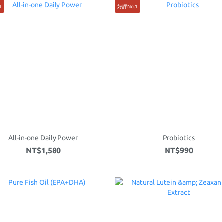
1
好評No.1
All-in-one Daily Power
Probiotics
NT$1,580
NT$990