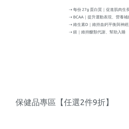
⇢ 每份 27g 蛋白質｜促進肌肉
⇢ BCAA｜提升運動表現、營養補
⇢ 維生素D｜維持血鈣平衡與神
⇢ 鎂｜維持醣類代謝、幫助入睡
保健品專區【任選2件9折】