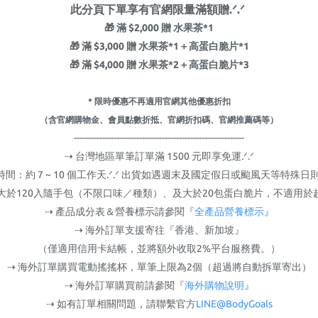
此分頁下單享有官網限量滿額贈.ᐟ.ᐟ
🎁 滿 $2,000 贈 水果茶*1
🎁 滿 $3,000 贈 水果茶*1＋高蛋白脆片*1
🎁 滿 $4,000 贈 水果茶*2＋高蛋白脆片*3
* 限時優惠不再適用官網其他優惠折扣
（含官網購物金、會員點數折抵、官網折扣碼、官網推薦碼等）
------------------------------------------------------------
⇢ 台灣地區單筆訂單滿 1500 元即享免運.ᐟ.ᐟ
時間：約 7 ~ 10 個工作天.ᐟ.ᐟ 出貨如遇週末及國定假日或颱風天等特殊日則順
凡大於120入隨手包（不限口味／種類）、及大於20包蛋白脆片，不適用於
⇢ 產品成分表＆營養標示請參閱『
全產品營養標示
』
⇢ 海外訂單支援寄往『香港、新加坡』
（僅適用信用卡結帳，並將額外收取2%平台服務費。）
⇢ 海外訂單購買電動搖搖杯，單筆上限為2個（超過將自動拆單寄出）
⇢ 海外訂單購買前請參閱『
海外購物說明
』
⇢ 如有訂單相關問題，請聯繫官方
LINE@BodyGoals