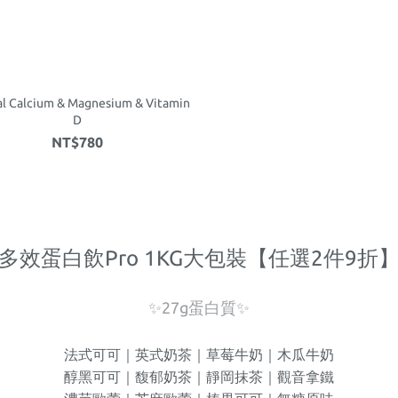
al Calcium & Magnesium & Vitamin
D
NT$780
多效蛋白飲Pro 1KG大包裝【任選2件9折
✨27g蛋白質✨
法式可可｜英式奶茶｜草莓牛奶｜木瓜牛奶
醇黑可可｜馥郁奶茶｜靜岡抹茶｜觀音拿鐵