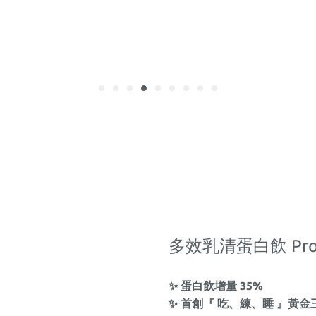
多效乳清蛋白飲 Pr
✨ 蛋白飲增量 35%
✨ 首創『 吃、練、睡 』黃