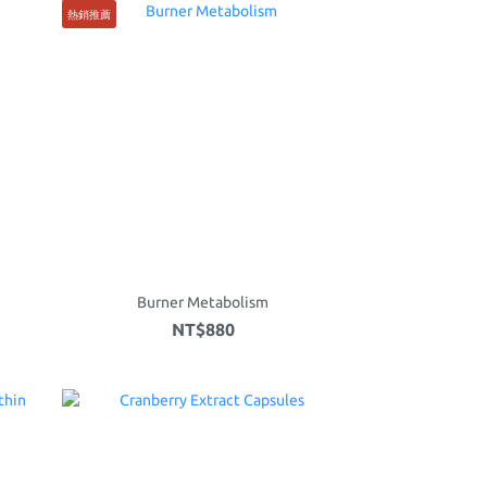
熱銷推薦
Burner Metabolism
NT$880