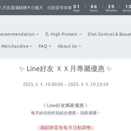
1
1
2
2
1
1
7
7
4
4
1
1
5
6
5
8
5
:
:
:
:
:
:
0
0
1
1
0
0
6
6
3
3
9
9
0
0
八月首週滿額贈👨🏻脆片、白奶昔等你拿
八月首週滿額贈👨🏻脆片、白奶昔等你拿
4
5
4
7
4
Days
Days
Hours
Hours
Minutes
Minutes
Secon
Secon
0
0
5
5
2
2
8
8
3
4
3
9
6
3
4
4
1
1
7
7
你不要點這邊🫣 最低8折優惠都藏在這了...
2
3
2
8
5
2
3
3
0
0
6
6
1
2
1
7
4
1
2
2
5
5
Recommendation
💪 High Protein
Diet Control & Beua
:
:
:
0
1
0
6
3
9
0
八月首週滿額贈👨🏻脆片、白奶昔等你拿
1
1
4
4
Days
Hours
Minutes
Secon
0
5
2
8
0
0
3
3
 Merchandise
FAQ
About Us
4
1
7
2
2
3
0
6
1
1
2
5
0
0
✨ Line好友 ＸＸ月專屬優惠 ✨
1
4
0
3
2
2025.ＸＸ.10 00:00 ~ 2025.ＸＸ.10 23:59
1
0
《 Line好友獨家優惠 》
每月給你的特別組合優惠～別錯過囉✨
（滿額贈需視每月活動調整）