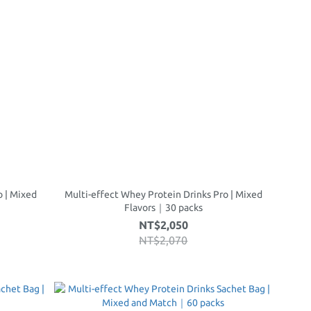
o | Mixed
Multi-effect Whey Protein Drinks Pro | Mixed
Flavors｜30 packs
NT$2,050
NT$2,070