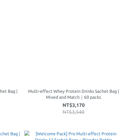
het Bag |
Multi-effect Whey Protein Drinks Sachet Bag |
Mixed and Match｜60 packs
NT$3,170
NT$3,540