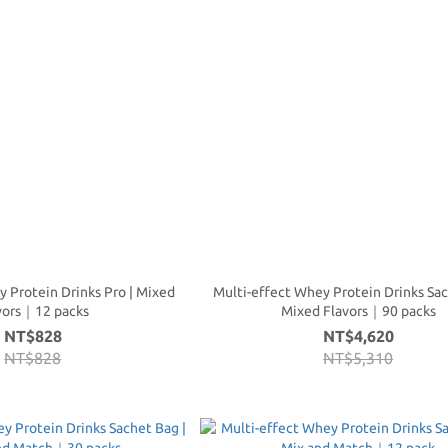
y Protein Drinks Pro | Mixed
Multi-effect Whey Protein Drinks Sac
vors｜12 packs
Mixed Flavors｜90 packs
NT$828
NT$4,620
NT$828
NT$5,310