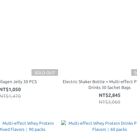
SOLD OUT
S
lagen Jelly 30 PCS
Electric Shaker Bottle + Multi-effect 
Drinks 30 Sachet Bags
NT$1,050
NT$2,845
NT$1,470
NT$3,060