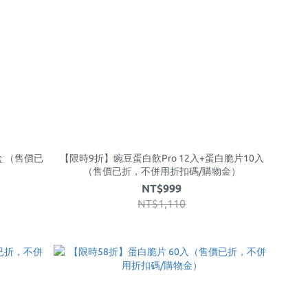
盒 （售價已
【限時9折】豌豆蛋白飲Pro 12入+蛋白脆片10入
（售價已折，不併用折扣碼/購物金）
NT$999
NT$1,110