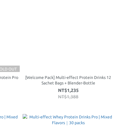
OLD OUT
Protein Pro
[Welcome Pack] Multi-effect Protein Drinks 12
Sachet Bags + Blender-Bottle
NT$1,235
NT$1,388