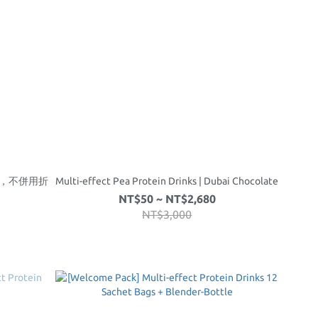
折，不併用折
Multi-effect Pea Protein Drinks | Dubai Chocolate
NT$50 ~ NT$2,680
NT$3,000