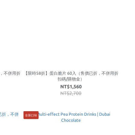
折，不併用折
【限時58折】蛋白脆片 60入（售價已折，不併用折
扣碼/購物金）
NT$1,560
NT$2,700
全新口味