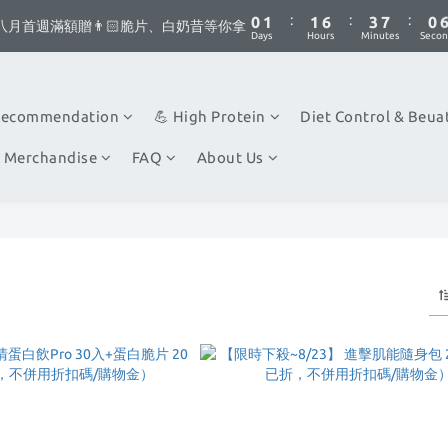
1
1
2
2
2
2
7
7
4
4
8
8
1
1
5
6
6
8
5
:
:
:
:
:
:
0
0
1
1
1
1
6
6
3
3
7
7
0
0
八月首週滿額贈👨🏻脆片、白奶昔等你拿
八月首週滿額贈👨🏻脆片、白奶昔等你拿
4
5
5
7
4
Days
Days
Hours
Hours
Minutes
Minutes
Secon
Secon
0
0
0
0
5
5
2
2
6
6
3
4
4
9
6
3
4
4
1
1
5
5
你不要點這邊🫣 最低8折優惠都藏在這了...
2
3
3
8
5
9
2
3
3
0
0
4
4
1
2
2
7
4
8
1
2
2
3
3
Recommendation
💪 High Protein
Diet Control & Beua
:
:
:
0
1
1
6
3
7
0
八月首週滿額贈👨🏻脆片、白奶昔等你拿
1
1
2
2
Days
Hours
Minutes
Secon
0
0
5
2
6
0
0
1
1
 Merchandise
FAQ
About Us
4
1
5
0
0
3
0
4
2
3
1
2
0
1
0