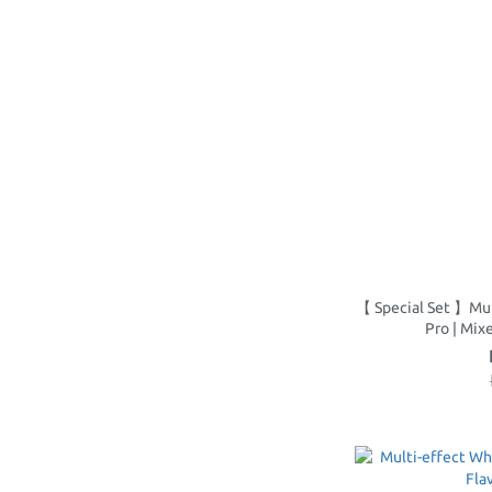
【 Special Set 】Mul
Pro | Mix