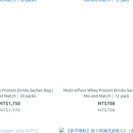
 Protein Drinks Sachet Bag |
Multi-effect Whey Protein Drinks Sac
nd Match｜30 packs
Mix and Match｜12 pack
NT$1,750
NT$708
NT$1,770
NT$708